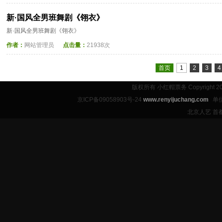
新·国风全男班舞剧《翎衣》
新·国风全男班舞剧《翎衣》
作者：
网站管理员
点击量：
21938次
首页
1
2
3
4
版权所有 小红帽票务 Copyright 2
京ICP备09058903号-24
www.renyijuchang.com
单
北京人艺 首